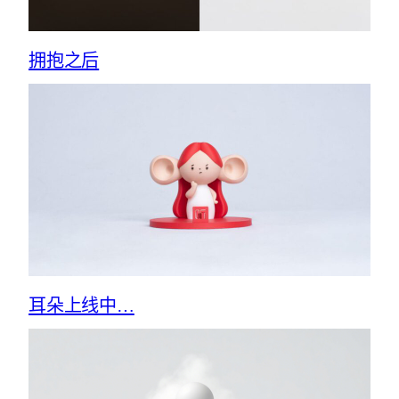
拥抱之后
耳朵上线中…