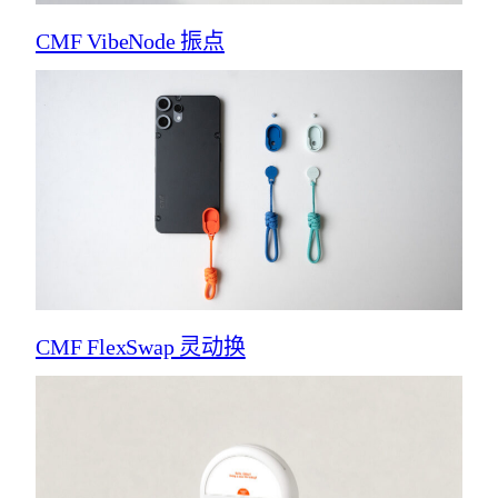
CMF VibeNode 振点
CMF FlexSwap 灵动换