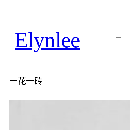
Elynlee
一花一砖