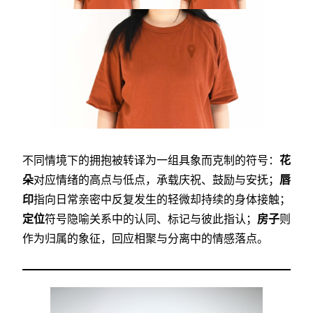
不同情境下的拥抱被转译为一组具象而克制的符号：
花
朵
对应情绪的高点与低点，承载庆祝、鼓励与安抚；
唇
印
指向日常亲密中反复发生的轻微却持续的身体接触；
定位
符号隐喻关系中的认同、标记与彼此指认；
房子
则
作为归属的象征，回应相聚与分离中的情感落点。