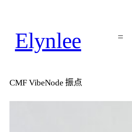
Elynlee
CMF VibeNode 振点