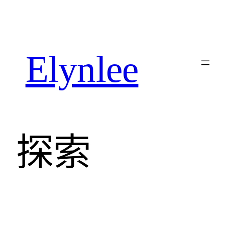
跳
至
内
容
Elynlee
探索