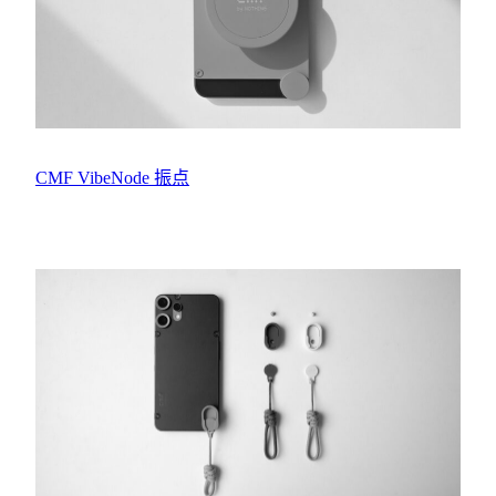
CMF VibeNode 振点