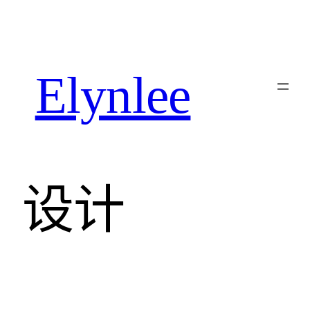
跳
至
内
容
Elynlee
设计