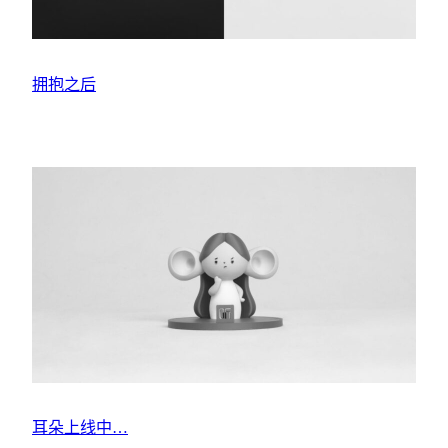
拥抱之后
耳朵上线中…